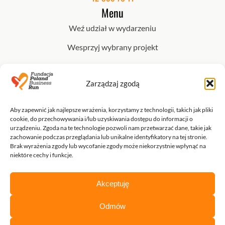
Menu
Weź udział w wydarzeniu
Wesprzyj wybrany projekt
Wybierz model współpracy
Zarządzaj zgodą
Dokumenty
O Nas
Aby zapewnić jak najlepsze wrażenia, korzystamy z technologii, takich jak pliki
cookie, do przechowywania i/lub uzyskiwania dostępu do informacji o
Zespół
urządzeniu. Zgoda na te technologie pozwoli nam przetwarzać dane, takie jak
zachowanie podczas przeglądania lub unikalne identyfikatory na tej stronie.
Kontakt
Brak wyrażenia zgody lub wycofanie zgody może niekorzystnie wpłynąć na
niektóre cechy i funkcje.
LinkedIn
Akceptuję
Youtube
Facebook
Odmów